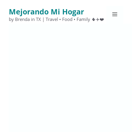
Saltar
Mejorando Mi Hogar
al
Menú
contenido
by Brenda in TX | Travel • Food • Family 🌵✈️❤️