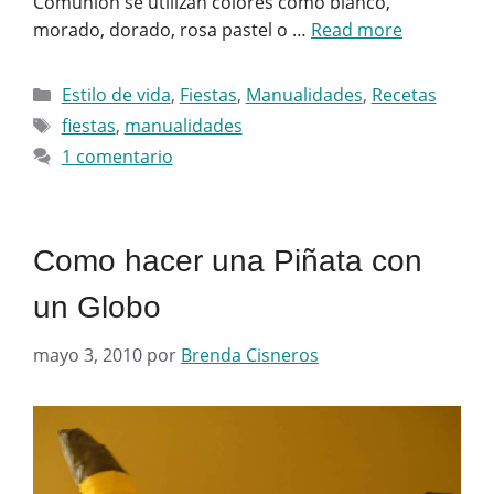
Comunión se utilizan colores como blanco,
morado, dorado, rosa pastel o …
Read more
Categorías
Estilo de vida
,
Fiestas
,
Manualidades
,
Recetas
Etiquetas
fiestas
,
manualidades
1 comentario
Como hacer una Piñata con
un Globo
mayo 3, 2010
por
Brenda Cisneros