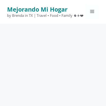
Saltar
Mejorando Mi Hogar
al
Menú
contenido
by Brenda in TX | Travel • Food • Family 🌵✈️❤️