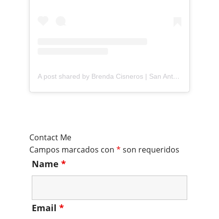
A post shared by Brenda Cisneros | San Antonio Content Creator (@mejorandomihogar)
Contact Me
Campos marcados con
*
son requeridos
Name
*
Email
*