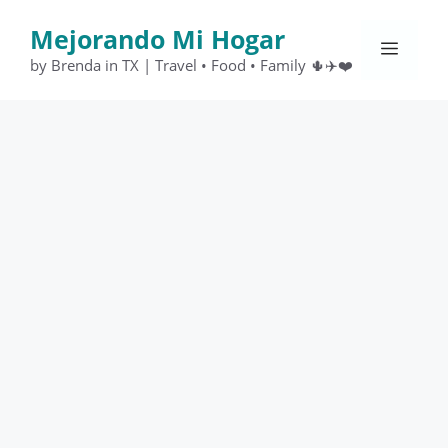
Saltar
Mejorando Mi Hogar
al
Menú
contenido
by Brenda in TX | Travel • Food • Family 🌵✈️❤️