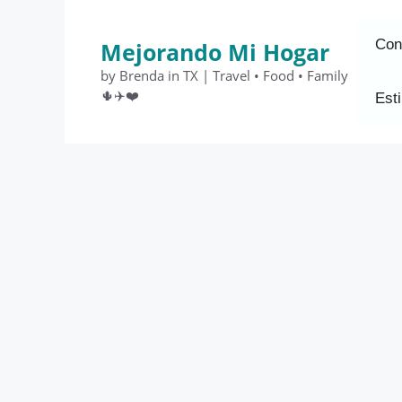
Saltar
al
Con
Mejorando Mi Hogar
contenido
by Brenda in TX | Travel • Food • Family
🌵✈️❤️
Esti