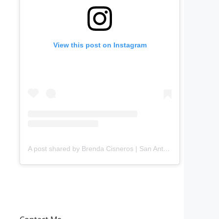
View this post on Instagram
A post shared by Brenda Cisneros | San Antonio Content Creator (@mejorandomihogar)