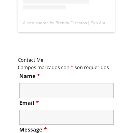
A post shared by Brenda Cisneros | San Antonio Content Creator (@mejorandomihogar)
Contact Me
Campos marcados con
*
son requeridos
Name
*
Email
*
Message
*