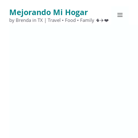
Saltar
Mejorando Mi Hogar
al
Menú
contenido
by Brenda in TX | Travel • Food • Family 🌵✈️❤️