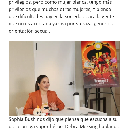
privilegios, pero como mujer blanca, tengo más
privilegios que muchas otras mujeres, Y pienso
que dificultades hay en la sociedad para la gente
que no es aceptada ya sea por su raza, género u
orientación sexual.
Sophia Bush nos dijo que piensa que escucha a su
dulce amiga super héroe, Debra Messing hablando