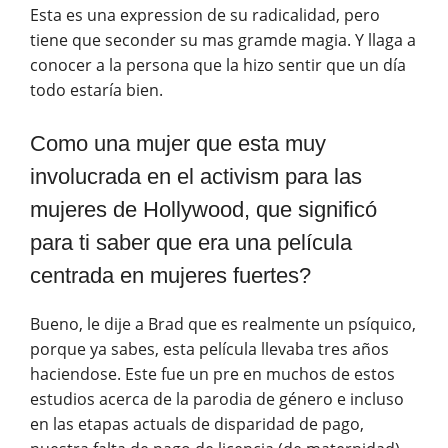
Esta es una expression de su radicalidad, pero
tiene que seconder su mas gramde magia. Y llaga a
conocer a la persona que la hizo sentir que un día
todo estaría bien.
Como una mujer que esta muy
involucrada en el activism para las
mujeres de Hollywood, que significó
para ti saber que era una película
centrada en mujeres fuertes?
Bueno, le dije a Brad que es realmente un psíquico,
porque ya sabes, esta película llevaba tres años
haciendose. Este fue un pre en muchos de estos
estudios acerca de la parodia de género e incluso
en las etapas actuals de disparidad de pago,