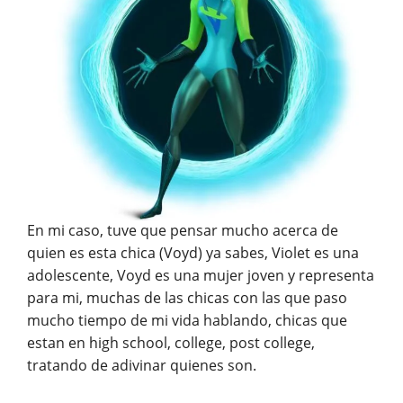
En mi caso, tuve que pensar mucho acerca de
quien es esta chica (Voyd) ya sabes, Violet es una
adolescente, Voyd es una mujer joven y representa
para mi, muchas de las chicas con las que paso
mucho tiempo de mi vida hablando, chicas que
estan en high school, college, post college,
tratando de adivinar quienes son.