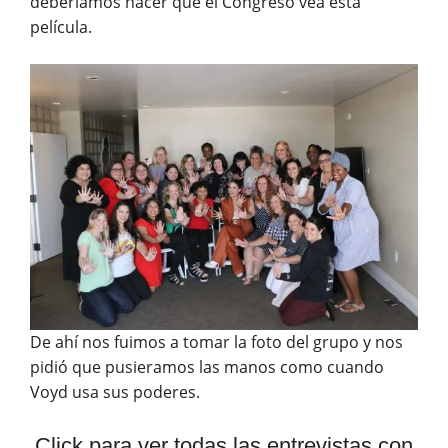
deberíamos hacer que el Congreso vea esta
película.
De ahí nos fuimos a tomar la foto del grupo y nos
pidió que pusieramos las manos como cuando
Voyd usa sus poderes.
Click para ver todas las entrevistas con