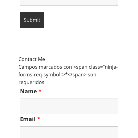
Contact Me
Campos marcados con <span class="ninja-
forms-req-symbol">*</span> son
requeridos
Name
*
Email
*