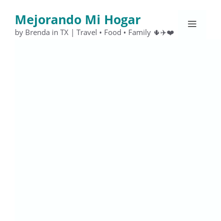
Saltar
Mejorando Mi Hogar
al
Menú
contenido
by Brenda in TX | Travel • Food • Family 🌵✈️❤️