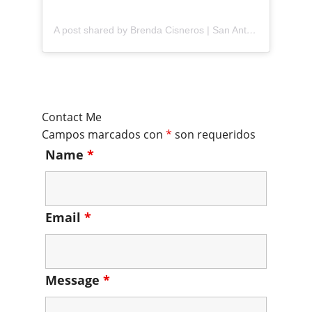
A post shared by Brenda Cisneros | San Antonio Content Creator (@mejorandomihogar)
Contact Me
Campos marcados con
*
son requeridos
Name
*
Email
*
Message
*