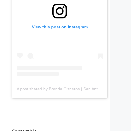
View this post on Instagram
A post shared by Brenda Cisneros | San Antonio Content Creator (@mejorandomihogar)