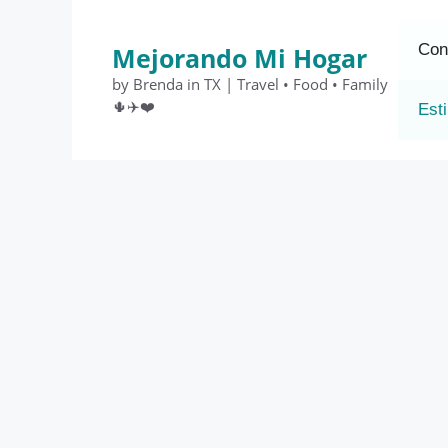
Saltar
al
Con
Mejorando Mi Hogar
contenido
by Brenda in TX | Travel • Food • Family
🌵✈️❤️
Esti