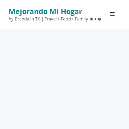
Saltar
Mejorando Mi Hogar
al
Menú
contenido
by Brenda in TX | Travel • Food • Family 🌵✈️❤️