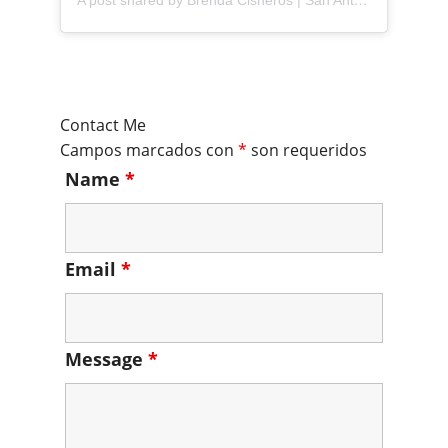
A post shared by Brenda Cisneros | San Antonio Content Creator (@mejorandomihogar)
Contact Me
Campos marcados con
*
son requeridos
Name
*
Email
*
Message
*