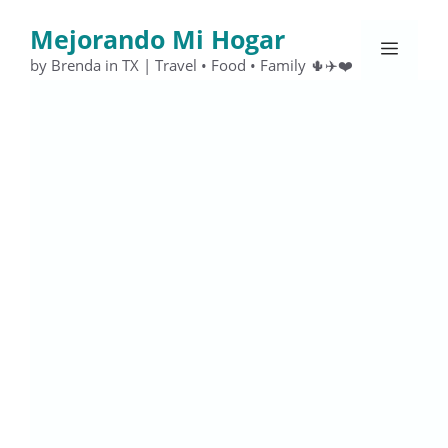
Saltar
Mejorando Mi Hogar
al
Menú
contenido
by Brenda in TX | Travel • Food • Family 🌵✈️❤️