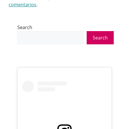
comentarios
.
Search
Search