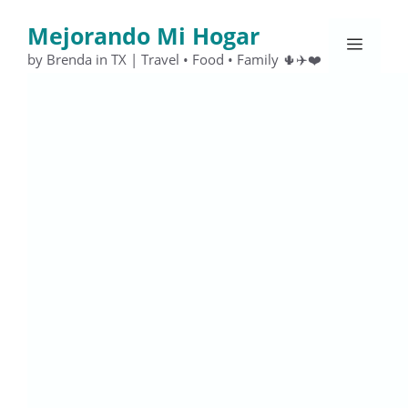
Saltar
Mejorando Mi Hogar
al
Menú
contenido
by Brenda in TX | Travel • Food • Family 🌵✈️❤️