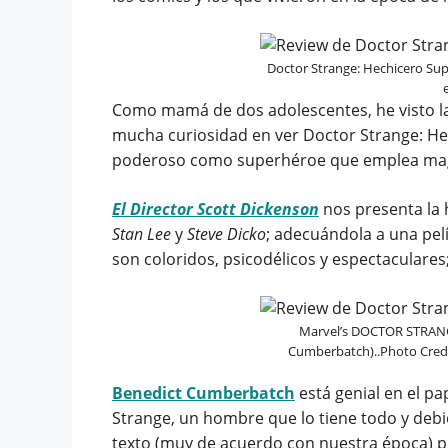
Doctor Strange: Hechicero Su
Como mamá de dos adolescentes, he visto la 
mucha curiosidad en ver Doctor Strange: H
poderoso como superhéroe que emplea magi
El Director Scott Dickenson
nos presenta la h
Stan Lee
y
Steve Dicko
; adecuándola a una pel
son coloridos, psicodélicos y espectaculares;
Marvel’s DOCTOR STRANG
Cumberbatch)..Photo Credit
Benedict Cumberbatch
está genial en el p
Strange, un hombre que lo tiene todo y deb
texto (muy de acuerdo con nuestra época) pi