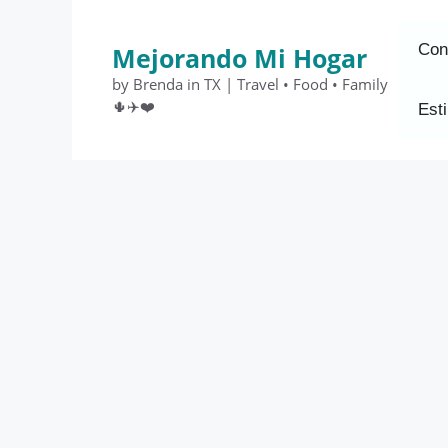
Saltar
al
Con
Mejorando Mi Hogar
contenido
by Brenda in TX | Travel • Food • Family
🌵✈️❤️
Esti