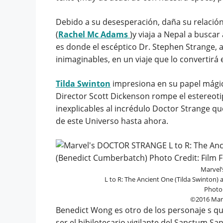
Debido a su desesperación, daña su relació
(
Rachel Mc Adams
)y viaja a Nepal a busca
es donde el escéptico Dr. Stephen Strange, 
inimaginables, en un viaje que lo convertir
Tilda Swinton
impresiona en su papel mágic
Director Scott Dickenson rompe el estereoti
inexplicables al incrédulo Doctor Strange q
de este Universo hasta ahora.
Marvel
L to R: The Ancient One (Tilda Swinton
Photo 
©2016 Marve
Benedict Wong es otro de los personaje s que
ser el bibilotecario vigilante del Sanctum Sa