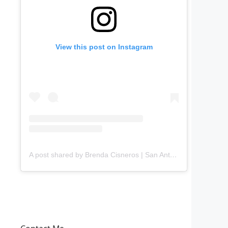
View this post on Instagram
A post shared by Brenda Cisneros | San Antonio Content Creator (@mejorandomihogar)