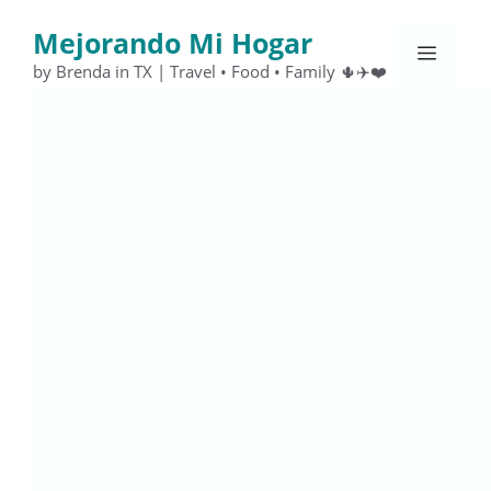
Saltar
Mejorando Mi Hogar
al
Menú
contenido
by Brenda in TX | Travel • Food • Family 🌵✈️❤️