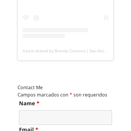
A post shared by Brenda Cisneros | San Antonio Content Creator (@mejorandomihogar)
Contact Me
Campos marcados con
*
son requeridos
Name
*
Email
*