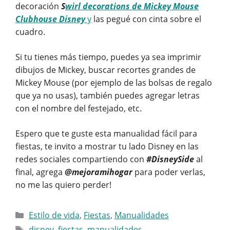
decoración
S
wirl decorations de Mickey Mouse
Clubhouse Disney
y
las pegué con cinta sobre el
cuadro.
Si tu tienes más tiempo, puedes ya sea imprimir
dibujos de Mickey, buscar recortes grandes de
Mickey Mouse (por ejemplo de las bolsas de regalo
que ya no usas), también puedes agregar letras
con el nombre del festejado, etc.
Espero que te guste esta manualidad fácil para
fiestas, te invito a mostrar tu lado Disney en las
redes sociales compartiendo con
#DisneySide
al
final, agrega
@mejoramihogar
para poder verlas,
no me las quiero perder!
Categorías
Estilo de vida
,
Fiestas
,
Manualidades
Etiquetas
disney
,
fiestas
,
manualidades