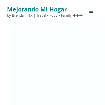
Saltar
Mejorando Mi Hogar
al
Menú
contenido
by Brenda in TX | Travel • Food • Family 🌵✈️❤️