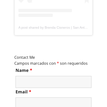
A post shared by Brenda Cisneros | San Antonio Content Creator (@mejorandomihogar)
Contact Me
Campos marcados con
*
son requeridos
Name
*
Email
*