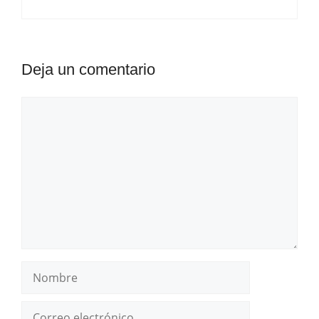
Deja un comentario
Comentario
Nombre
Correo