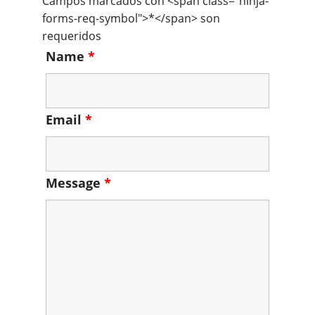
Campos marcados con <span class="ninja-
forms-req-symbol">*</span> son
requeridos
Name
*
Email
*
Message
*