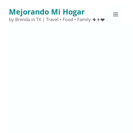
Saltar
Mejorando Mi Hogar
al
Menú
contenido
by Brenda in TX | Travel • Food • Family 🌵✈️❤️