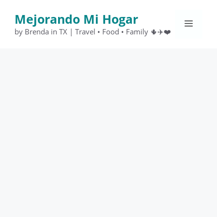
Saltar
Mejorando Mi Hogar
al
Menú
contenido
by Brenda in TX | Travel • Food • Family 🌵✈️❤️