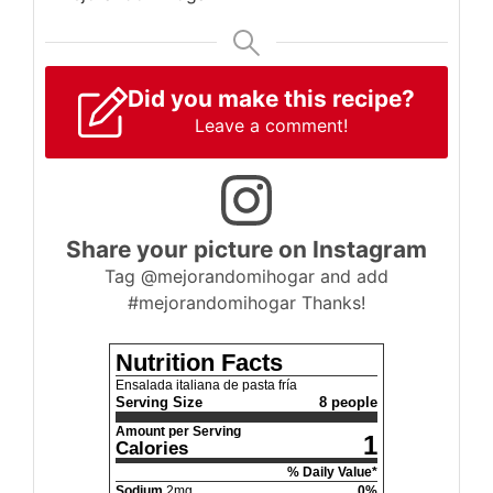
Did you make this recipe?
Leave a comment!
Share your picture on Instagram
Tag @mejorandomihogar and add
#mejorandomihogar Thanks!
Nutrition Facts
Ensalada italiana de pasta fría
Serving Size
8 people
Amount per Serving
1
Calories
% Daily Value*
Sodium
2
mg
0
%