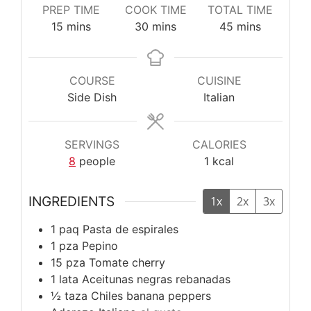
PREP TIME
COOK TIME
TOTAL TIME
minutes
minutes
minutes
15
mins
30
mins
45
mins
COURSE
CUISINE
Side Dish
Italian
SERVINGS
CALORIES
8
people
1
kcal
INGREDIENTS
1x
2x
3x
1
paq
Pasta de espirales
1
pza
Pepino
15
pza
Tomate cherry
1
lata
Aceitunas negras rebanadas
½
taza
Chiles banana peppers