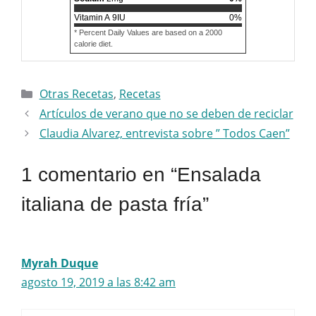
Vitamin A
9
IU
0
%
* Percent Daily Values are based on a 2000
calorie diet.
Categorías
Otras Recetas
,
Recetas
Artículos de verano que no se deben de reciclar
Claudia Alvarez, entrevista sobre ” Todos Caen”
1 comentario en “Ensalada
italiana de pasta fría”
Myrah Duque
agosto 19, 2019 a las 8:42 am