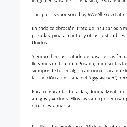
lengua en salsa de chile pasilla, le va a encan
This post is sponsored by #WeAllGrow Lati
En cada celebración, trato de inculcarles a m
posadas, piñata, cantos y otras costumbres
Unidos.
Siempre hemos tratado de pasar estas fech
llegamos en la última Posada, por eso, las 
siempre de hacer algo tradicional para que
la tradición americana del
“ugly sweater”,
per
Para celebrar las Posadas, Rumba Meats nos
amigos y vecinos. Ellos las van a poder usar
ofrece esta marca.
Las Posadas empiezan el 16 de diciembre, en