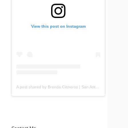
View this post on Instagram
A post shared by Brenda Cisneros | San Antonio Content Creator (@mejorandomihogar)