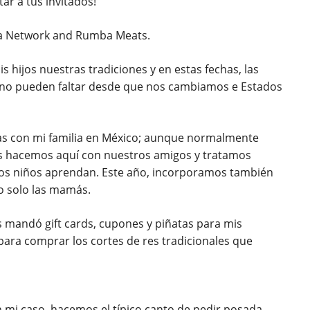
tar a tus invitados!
na Network and Rumba Meats.
is hijos nuestras tradiciones y en estas fechas, las
 no pueden faltar desde que nos cambiamos e Estados
as con mi familia en México; aunque normalmente
las hacemos aquí con nuestros amigos y tratamos
 los niños aprendan. Este año, incorporamos también
o solo las mamás.
 mandó gift cards, cupones y piñatas para mis
 para comprar los cortes de res tradicionales que
 mi caso, hacemos el típico canto de pedir posada.