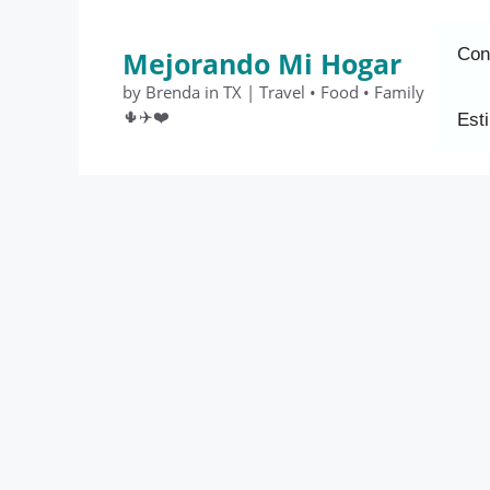
Saltar
al
Con
Mejorando Mi Hogar
contenido
by Brenda in TX | Travel • Food • Family
🌵✈️❤️
Esti