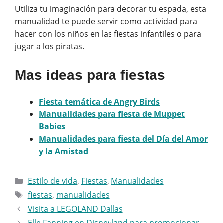
Utiliza tu imaginación para decorar tu espada, esta
manualidad te puede servir como actividad para
hacer con los niños en las fiestas infantiles o para
jugar a los piratas.
Mas ideas para fiestas
Fiesta temática de Angry Birds
Manualidades para fiesta de Muppet
Babies
Manualidades para fiesta del Día del Amor
y la Amistad
Categorías
Estilo de vida
,
Fiestas
,
Manualidades
Etiquetas
fiestas
,
manualidades
Visita a LEGOLAND Dallas
Elle Fanning en Disneyland para promocionar