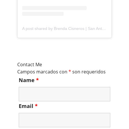
A post shared by Brenda Cisneros | San Antonio Content Creator (@mejorandomihogar)
Contact Me
Campos marcados con
*
son requeridos
Name
*
Email
*