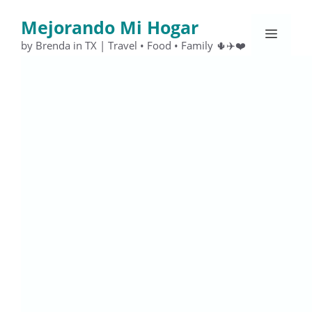
Saltar
Mejorando Mi Hogar
al
Menú
contenido
by Brenda in TX | Travel • Food • Family 🌵✈️❤️