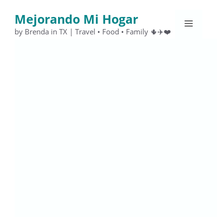
Saltar
Mejorando Mi Hogar
al
Menú
contenido
by Brenda in TX | Travel • Food • Family 🌵✈️❤️