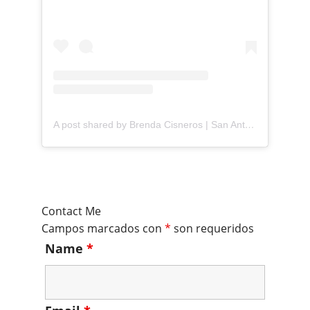
A post shared by Brenda Cisneros | San Antonio Content Creator (@mejorandomihogar)
Contact Me
Campos marcados con
*
son requeridos
Name
*