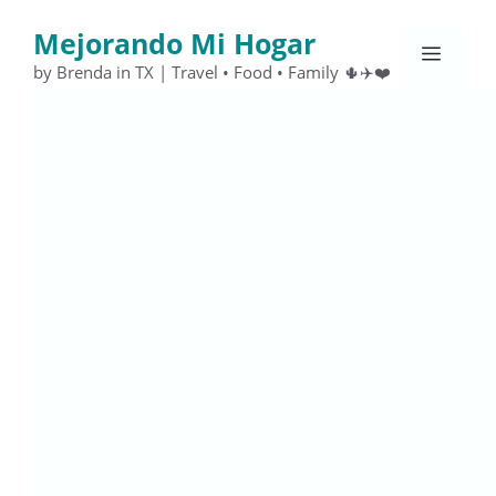
Saltar
Mejorando Mi Hogar
al
Menú
contenido
by Brenda in TX | Travel • Food • Family 🌵✈️❤️