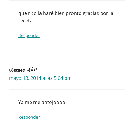
que rico la haré bien pronto gracias por la
receta
Responder
ιℓєαиα ⊰●๋•°
mayo 13, 2014 a las 5:04 pm
Ya me me antojoooo!!!
Responder