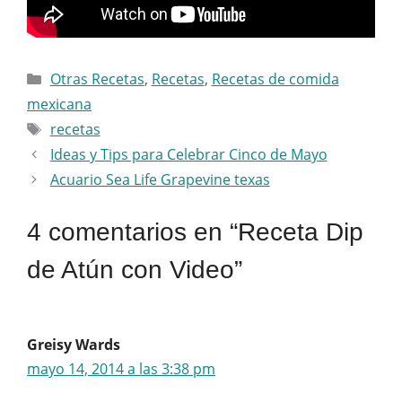
Categorías
Otras Recetas
,
Recetas
,
Recetas de comida
mexicana
Etiquetas
recetas
Ideas y Tips para Celebrar Cinco de Mayo
Acuario Sea Life Grapevine texas
4 comentarios en “Receta Dip
de Atún con Video”
Greisy Wards
mayo 14, 2014 a las 3:38 pm