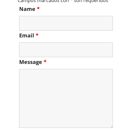
Campos marcados con
*
son requeridos
Name
*
Email
*
Message
*