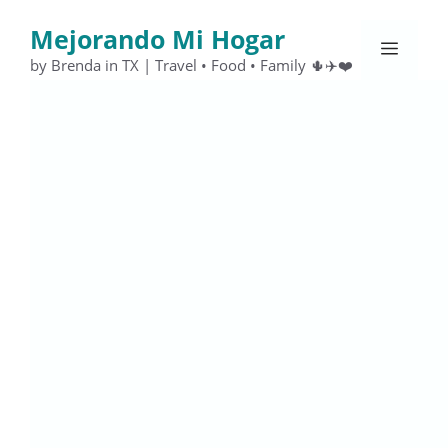
Saltar
Mejorando Mi Hogar
al
Menú
contenido
by Brenda in TX | Travel • Food • Family 🌵✈️❤️