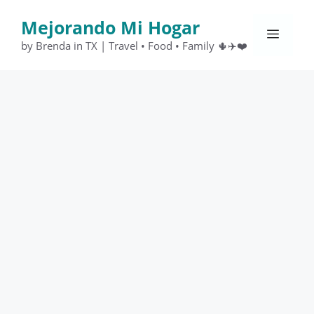
Saltar
Mejorando Mi Hogar
al
Menú
contenido
by Brenda in TX | Travel • Food • Family 🌵✈️❤️