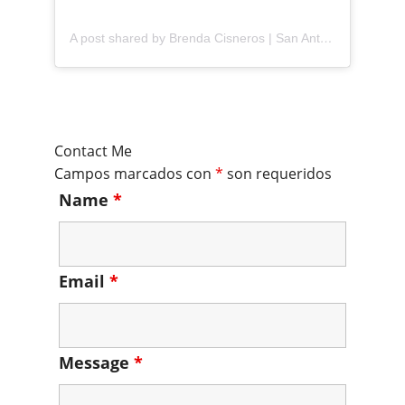
A post shared by Brenda Cisneros | San Antonio Content Creator (@mejorandomihogar)
Contact Me
Campos marcados con
*
son requeridos
Name
*
Email
*
Message
*