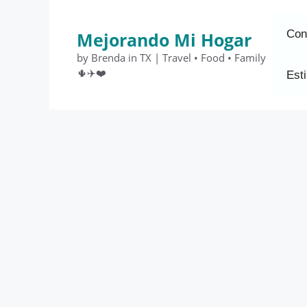
Saltar
al
Con
Mejorando Mi Hogar
contenido
by Brenda in TX | Travel • Food • Family
🌵✈️❤️
Esti