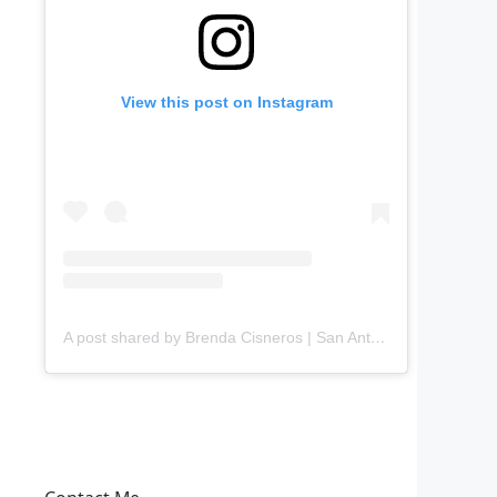
View this post on Instagram
A post shared by Brenda Cisneros | San Antonio Content Creator (@mejorandomihogar)