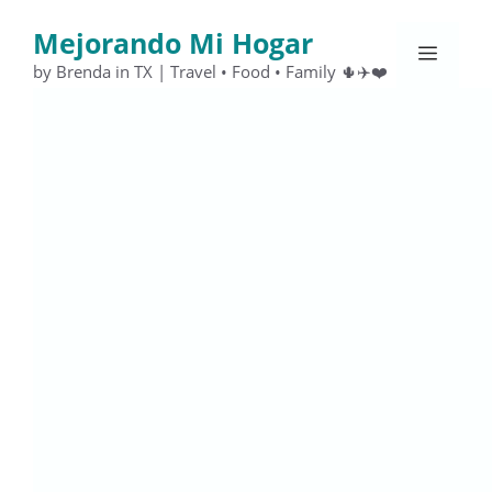
Saltar
Mejorando Mi Hogar
al
Menú
contenido
by Brenda in TX | Travel • Food • Family 🌵✈️❤️