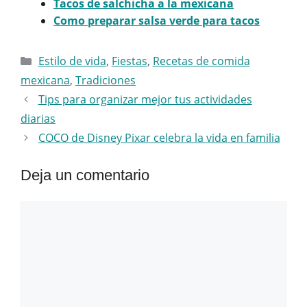
Tacos de salchicha a la mexicana
Como preparar salsa verde para tacos
Categorías
Estilo de vida
,
Fiestas
,
Recetas de comida
mexicana
,
Tradiciones
Tips para organizar mejor tus actividades
diarias
COCO de Disney Pixar celebra la vida en familia
Deja un comentario
Comentario