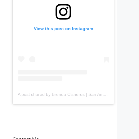
View this post on Instagram
A post shared by Brenda Cisneros | San Antonio Content Creator (@mejorandomihogar)