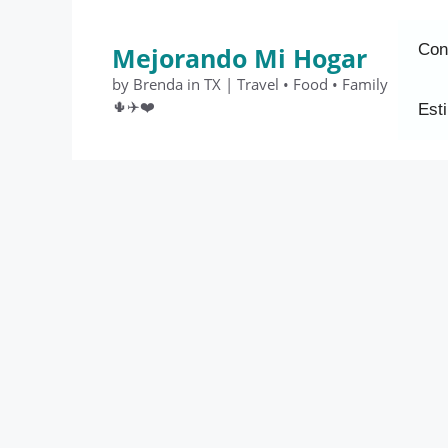
Saltar
al
Con
Mejorando Mi Hogar
contenido
by Brenda in TX | Travel • Food • Family
🌵✈️❤️
Esti