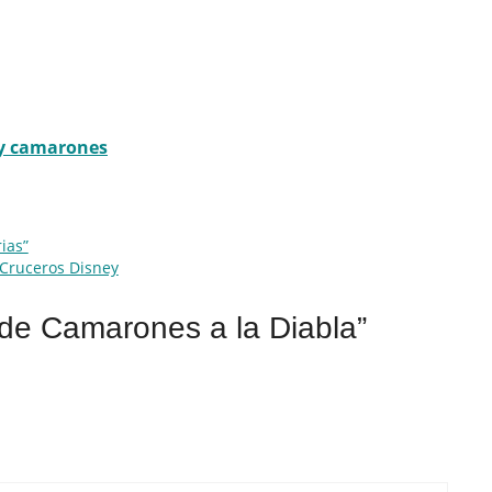
l y camarones
ias”
 Cruceros Disney
de Camarones a la Diabla”