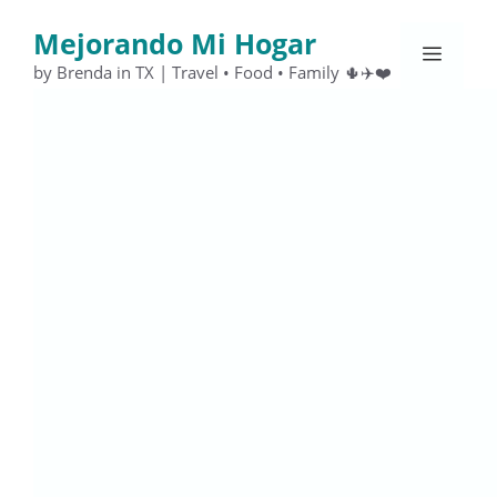
Saltar
Mejorando Mi Hogar
al
Menú
contenido
by Brenda in TX | Travel • Food • Family 🌵✈️❤️